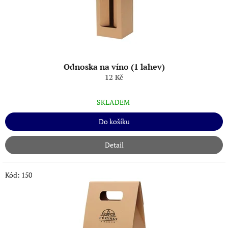
k
t
ů
Odnoska na víno (1 lahev)
12 Kč
SKLADEM
Do košíku
Detail
Kód:
150