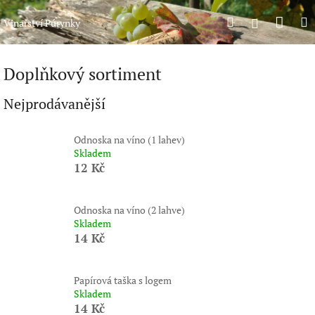
Přejít
Náku
Hledat
M
na
Přihlášení
Vinařství Púrynky
obsah
koší
Doplňkový sortiment
Nejprodávanější
Odnoska na víno (1 lahev)
Skladem
12 Kč
Odnoska na víno (2 lahve)
Skladem
14 Kč
Papírová taška s logem
Skladem
14 Kč