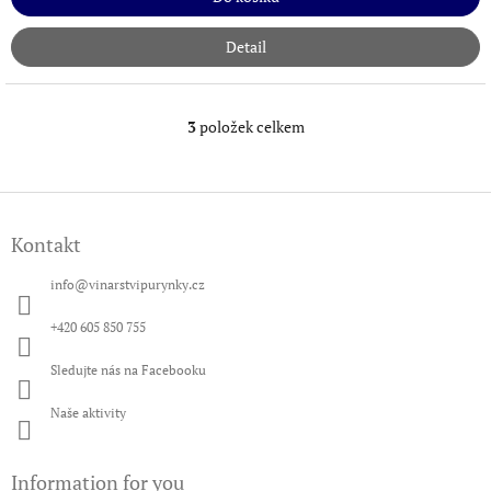
Detail
3
položek celkem
O
v
l
á
Z
d
á
a
Kontakt
p
c
a
í
info
@
vinarstvipurynky.cz
t
p
í
r
+420 605 850 755
v
k
Sledujte nás na Facebooku
y
v
Naše aktivity
ý
p
i
Information for you
s