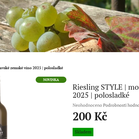
avské zemské víno 2025 | polosladké
NOVINKA
Riesling STYLE | m
2025 | polosladké
Průměrné
Neohodnoceno
Podrobnosti hodn
hodnocení
200 Kč
produktu
je
Měrná
0,0
Skladem
cena:
z