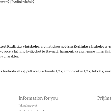
rvený | Ryzlink vlašský
ěžest
Ryzlinku vlašského
, aromatickou noblesu
Ryzlinku rýnského
a j
o ovoce a lučního kvítí, chuť je šťavnatá, harmonická a příjemně minerální.
ný charakter.
 hodnota 283 kJ / 68 kcal, sacharidy 1,7 g, z toho cukry 1,7 g, tuky 0 g, na
Information for you
Přijím
Jak nakupovat