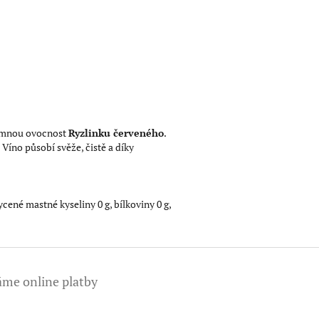
emnou ovocnost
Ryzlinku červeného
.
 Víno působí svěže, čistě a díky
sycené mastné kyseliny 0 g, bílkoviny 0 g,
áme online platby