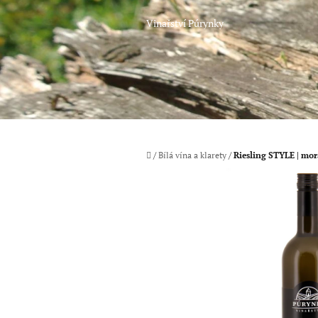
Přejít
na
Vinařství Púrynky
obsah
Domů
/
Bílá vína a klarety
/
Riesling STYLE | mor